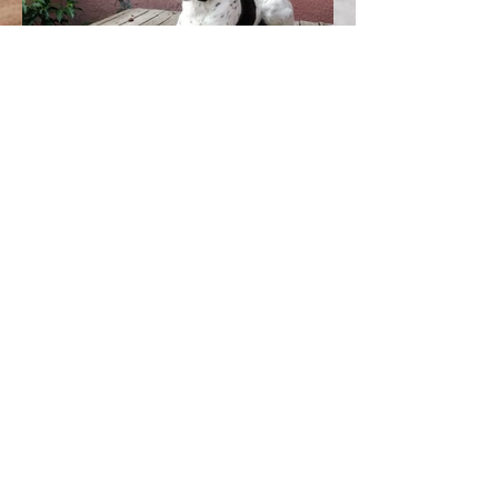
Dit lief teefje van 2,5 jaar luistert naar de naam
Bonita. Ze is een Podenco kruising met met een
rustig karakter. In het begin is ze nog wat
verlegen, maar ze komt al wel eens aaitjes
vragen of een paar likjes geven. We zoeken
voor haar een rustige thuis waar ze verder kan
openbloeien. Bonita is gechipt, gesteriliseerd,
gevaccineerd en heeft een Europees
passpoort.
Ben je helemaal verliefd op deze elegante
dame? Is je woning reeds klaar om een hond in
huis te halen?
Stel je dan kandidaat via dit
formulier.