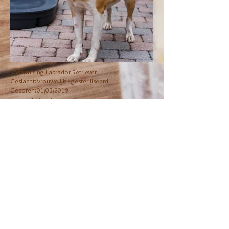
Ras:Kruising Labrador Retriever
Geslacht:Vrouwelijk - gesteriliseerd
Geboren:01/03/2019
Formaat:Groot
Toegevoegd:16/03/2022
Kan bij honden: ja
Kan bij katten: ja
Kan mee in de auto: ja
Kan bij kleine kinderen: ja
Kan bij grote kinderen: ja
Kan alleen thuis zijn: ja
Deze speelse jongedame luistert naar de naam
Kora. Ze is nog maar 3 jaar oud. Kora heeft een
hartje van goud en leert graag nieuwe mensen en
honden kennen. Verder is Kora ook heel actief, ze