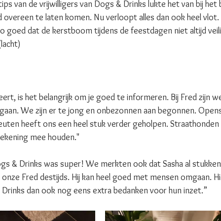
ips van de vrijwilligers van Dogs & Drinks lukte het van bij het 
overeen te laten komen. Nu verloopt alles dan ook heel vlot.
 goed dat de kerstboom tijdens de feestdagen niet altijd veili
lacht)
ert, is het belangrijk om je goed te informeren. Bij Fred zijn we
egaan. We zijn er te jong en onbezonnen aan begonnen. Open
ten heeft ons een heel stuk verder geholpen. Straathonden zi
rekening mee houden." 
gs & Drinks was super! We merkten ook dat Sasha al stukken
onze Fred destijds. Hij kan heel goed met mensen omgaan. Hierb
 & Drinks dan ook nog eens extra bedanken voor hun inzet.”