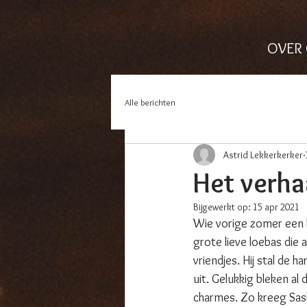
OVER
Alle berichten
Astrid Lekkerkerker
Het verha
Bijgewerkt op:
15 apr 2021
Wie vorige zomer een b
grote lieve loebas die 
vriendjes. Hij stal de
uit. Gelukkig bleken al
charmes. Zo kreeg Sash