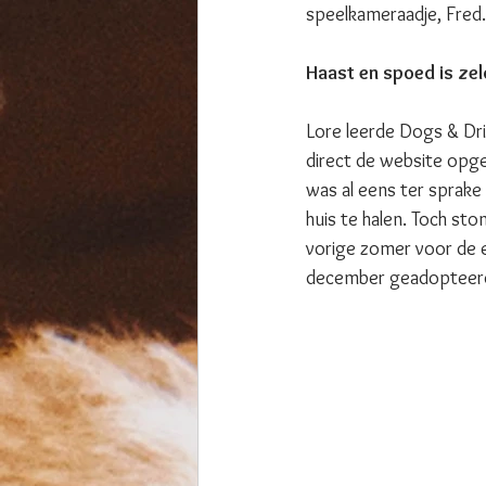
speelkameraadje, Fred.
Haast en spoed is ze
Lore leerde Dogs & Dr
direct de website opge
was al eens ter sprak
huis te halen. Toch st
vorige zomer voor de ee
december geadopteer