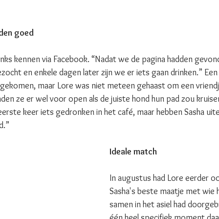
lden goed
inks kennen via Facebook. “Nadat we de pagina hadden gevon
zocht en enkele dagen later zijn we er iets gaan drinken.” Ee
e gekomen, maar Lore was niet meteen gehaast om een vriendje
onden ze er wel voor open als de juiste hond hun pad zou kruis
rste keer iets gedronken in het café, maar hebben Sasha uitein
d.”
Ideale match
In augustus had Lore eerder o
Sasha's beste maatje met wie hi
samen in het asiel had doorgeb
één heel specifiek moment daar