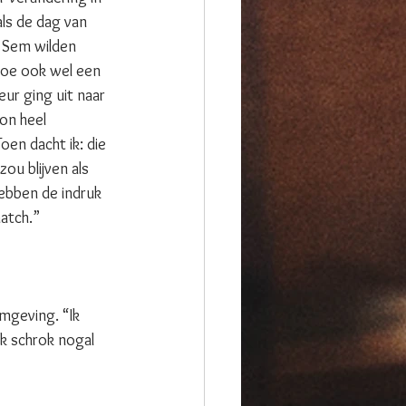
ls de dag van 
 Sem wilden 
oe ook wel een 
ur ging uit naar 
on heel 
en dacht ik: die 
u blijven als 
ebben de indruk 
atch.” 
mgeving. “Ik 
k schrok nogal 