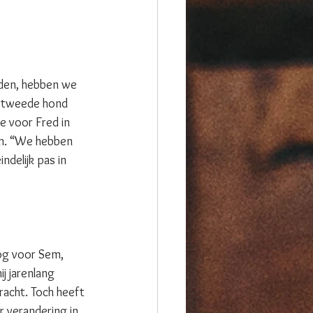
den, hebben we 
n tweede hond 
 voor Fred in 
en. “We hebben 
delijk pas in 
og voor Sem, 
j jarenlang 
racht. Toch heeft 
 verandering in 