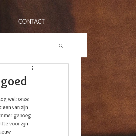
CONTACT
l goed
nog wel: onze 
 een van zijn 
 jammer genoeg 
tte voor zijn 
nieuw 