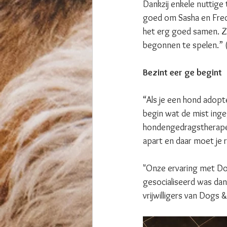
Dankzij enkele nuttige t
goed om Sasha en Fred 
het erg goed samen. Zo
begonnen te spelen.” (
Bezint eer ge begint
“Als je een hond adopte
begin wat de mist ing
hondengedragstherapeu
apart en daar moet je 
"Onze ervaring met Do
gesocialiseerd was dan 
vrijwilligers van Dogs