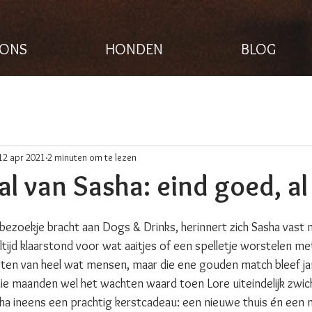
 ONS
HONDEN
BLOG
12 apr 2021
2 minuten om te lezen
al van Sasha: eind goed, a
ezoekje bracht aan Dogs & Drinks, herinnert zich Sasha vast 
altijd klaarstond voor wat aaitjes of een spelletje worstelen met
 harten van heel wat mensen, maar die ene gouden match bleef
 die maanden wel het wachten waard toen Lore uiteindelijk zwich
a ineens een prachtig kerstcadeau: een nieuwe thuis én een 