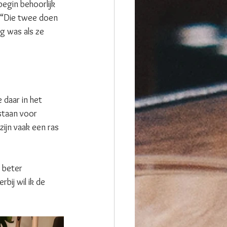
begin behoorlijk 
 “Die twee doen 
g was als ze 
 daar in het 
staan voor 
jn vaak een ras 
 beter 
ij wil ik de 